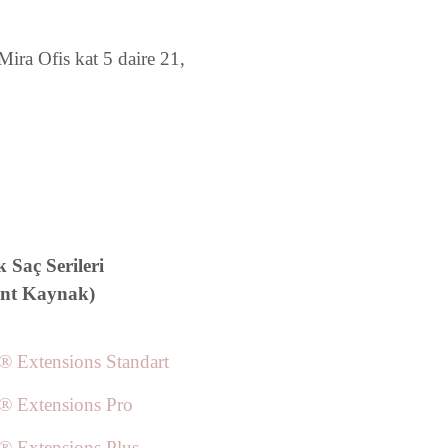
ra Ofis kat 5 daire 21,
k Saç Serileri
ant Kaynak)
k® Extensions Standart
k® Extensions Pro
k® Extensions Plus