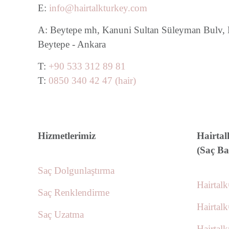
E:
info@hairtalkturkey.com
A: Beytepe mh, Kanuni Sultan Süleyman Bulv, Mi
Beytepe - Ankara
T:
+90 533 312 89 81
T:
0850 340 42 47 (hair)
Hizmetlerimiz
Hairtal
(Saç B
Saç Dolgunlaştırma
Hairtal
Saç Renklendirme
Hairtal
Saç Uzatma
Hairtal