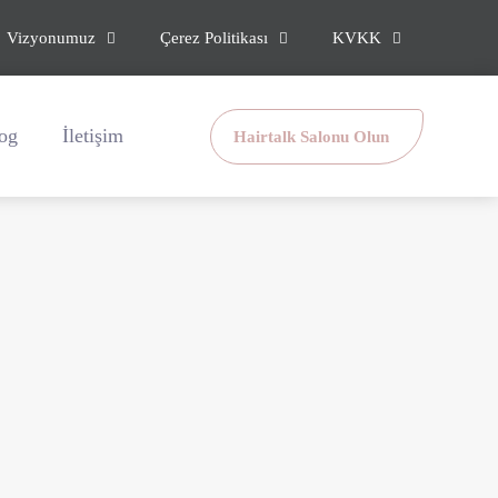
Vizyonumuz
Çerez Politikası
KVKK
og
İletişim
Hairtalk Salonu Olun