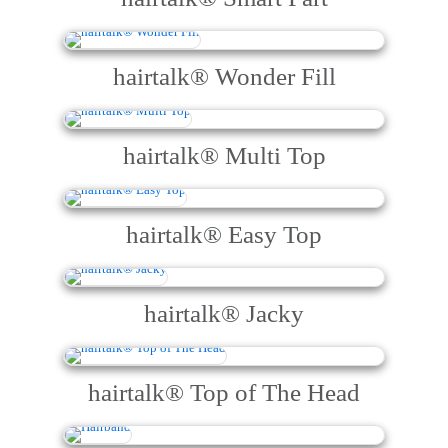
hairtalk® Wonder Fill
hairtalk® Multi Top
hairtalk® Easy Top
hairtalk® Jacky
hairtalk® Top of The Head