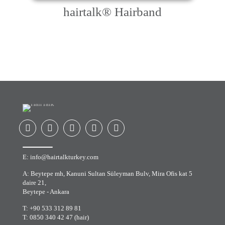
hairtalk® Hairband
E:
info@hairtalkturkey.com
A: Beytepe mh, Kanuni Sultan Süleyman Bulv, Mira Ofis kat 5
daire 21,
Beytepe - Ankara
T:
+90 533 312 89 81
T:
0850 340 42 47 (hair)