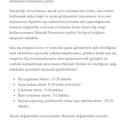
nüanslarla tonlamalar yaratır.
Sarışınlığı seviyorsunuz ancak aynı tonlarda sarı yerine, sarı tonları
kullanarak daha doğal ve sıcak görünmesini istiyorsanız veya ana
saçlarınızın diplerini saç uçlarınızın tonunda sarı yaptırdığınızda
teninize solgunluk veriyorsa ve bundan dolayı koyu dip rengi
kullanıyorsanız Hairtalk Extensions serileri ile hayal ettiğiniz
sarışınlık mümkün.
Ana saç renginiz koyu ve kimyasal açma işlemleriyle dahi istediğiniz
renk efektlerini saçınızda yakalayamadıysanız, şimdiye kadar ana saç
renginizi hiç boyatmadıysanız ama saçlarınıza renk geçişleri ile
canlılık kazandırmak istiyorsanız Hairtalk Serileri ile istediğiniz ışığı
dakikalar içerisinde saçınızda görebilirsiniz.
İlk uygulama Süresi:
15-20 dakika
Saçta kalma süresi:
8-10 hafta
(önerilen)
Çıkartma süresi:
5-10 dakika
Bant yenileme süresi:
3-5 dakika
Saçtan çıkartılıp yenilenerek tekrar saça takılma süresi:
18-25
dakika
Saçını değiştirmek isteyen kadın, Hayatını değiştirmek üzeredir...