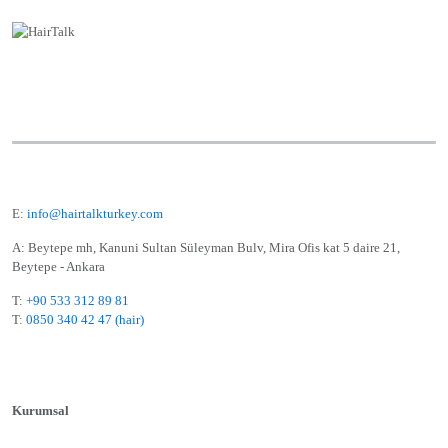
E:
info@hairtalkturkey.com
A: Beytepe mh, Kanuni Sultan Süleyman Bulv, Mira Ofis kat 5 daire 21,
Beytepe - Ankara
T:
+90 533 312 89 81
T:
0850 340 42 47 (hair)
Kurumsal