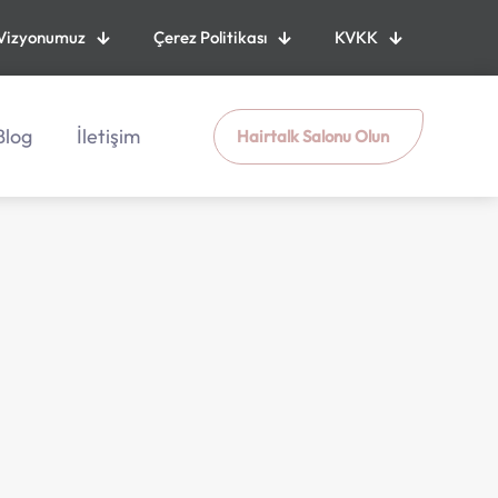
Vizyonumuz
Çerez Politikası
KVKK
Blog
İletişim
Hairtalk Salonu Olun