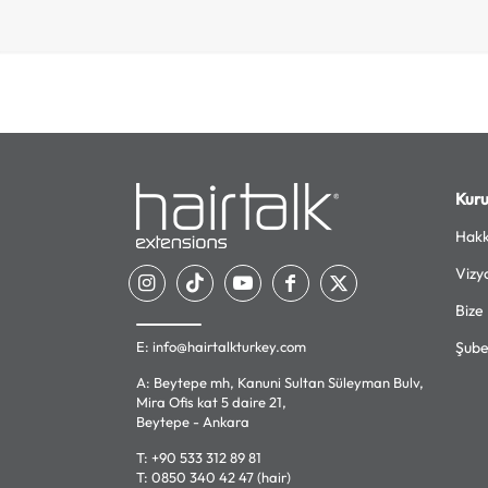
Kur
Hakk
Vizy
Bize
E:
info@hairtalkturkey.com
Şube
A: Beytepe mh, Kanuni Sultan Süleyman Bulv,
Mira Ofis kat 5 daire 21,
Beytepe - Ankara
T:
+90 533 312 89 81
T:
0850 340 42 47 (hair)