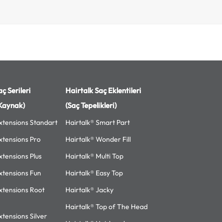
ç Serileri
Hairtalk Saç Eklentileri
Kaynak)
(Saç Tepelikleri)
xtensions Standart
Hairtalk® Smart Part
xtensions Pro
Hairtalk® Wonder Fill
xtensions Plus
Hairtalk® Multi Top
xtensions Fun
Hairtalk® Easy Top
xtensions Root
Hairtalk® Jacky
Hairtalk® Top of The Head
xtensions Silver