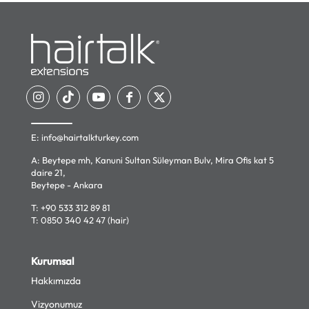
E:
info@hairtalkturkey.com
A: Beytepe mh, Kanuni Sultan Süleyman Bulv, Mira Ofis kat 5
daire 21,
Beytepe - Ankara
T:
+90 533 312 89 81
T:
0850 340 42 47 (hair)
Kurumsal
Hakkımızda
Vizyonumuz