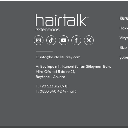
Kur
Hakk
Vizy
Bize
E:
info@hairtalkturkey.com
Şube
A: Beytepe mh, Kanuni Sultan Süleyman Bulv,
Mira Ofis kat 5 daire 21,
Beytepe - Ankara
T:
+90 533 312 89 81
T:
0850 340 42 47 (hair)