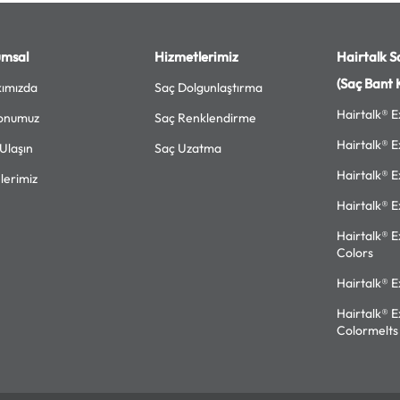
umsal
Hizmetlerimiz
Hairtalk Sa
(Saç Bant 
ımızda
Saç Dolgunlaştırma
Hairtalk® E
onumuz
Saç Renklendirme
Hairtalk® E
 Ulaşın
Saç Uzatma
Hairtalk® E
lerimiz
Hairtalk® E
Hairtalk® E
Colors
Hairtalk® E
Hairtalk® E
Colormelts