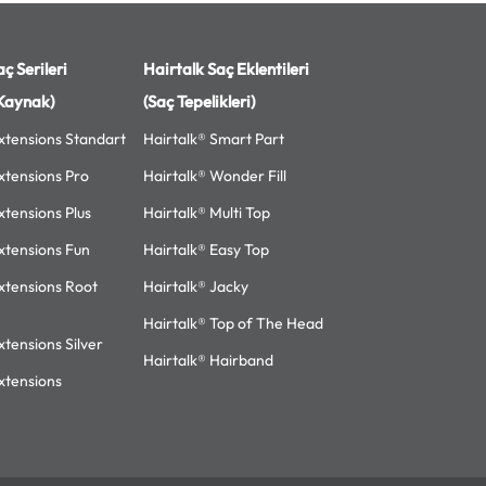
ç Serileri
Hairtalk Saç Eklentileri
Kaynak)
(Saç Tepelikleri)
xtensions Standart
Hairtalk® Smart Part
xtensions Pro
Hairtalk® Wonder Fill
xtensions Plus
Hairtalk® Multi Top
xtensions Fun
Hairtalk® Easy Top
xtensions Root
Hairtalk® Jacky
Hairtalk® Top of The Head
xtensions Silver
Hairtalk® Hairband
xtensions