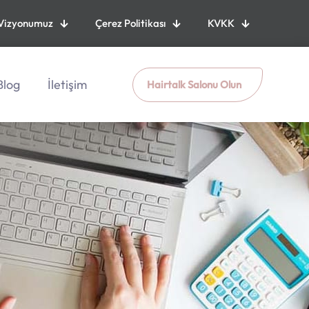
Vizyonumuz
Çerez Politikası
KVKK
Blog
İletişim
Hairtalk Salonu Olun