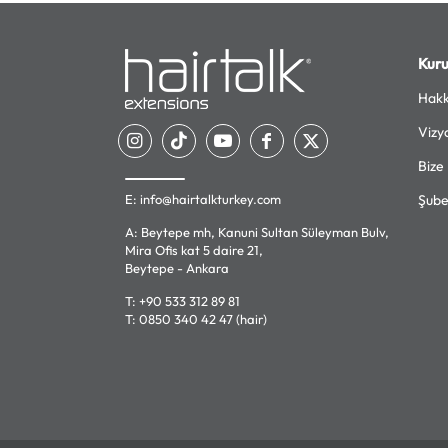
Kur
Hakk
Vizy
Bize
E:
info@hairtalkturkey.com
Şube
A: Beytepe mh, Kanuni Sultan Süleyman Bulv,
Mira Ofis kat 5 daire 21,
Beytepe - Ankara
T:
+90 533 312 89 81
T:
0850 340 42 47 (hair)