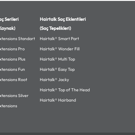
ç Serileri
Hairtalk Saç Eklentileri
Kaynak)
(Saç Tepelikleri)
xtensions Standart
Hairtalk® Smart Part
xtensions Pro
Hairtalk® Wonder Fill
xtensions Plus
Hairtalk® Multi Top
xtensions Fun
Hairtalk® Easy Top
xtensions Root
Hairtalk® Jacky
Hairtalk® Top of The Head
xtensions Silver
Hairtalk® Hairband
xtensions