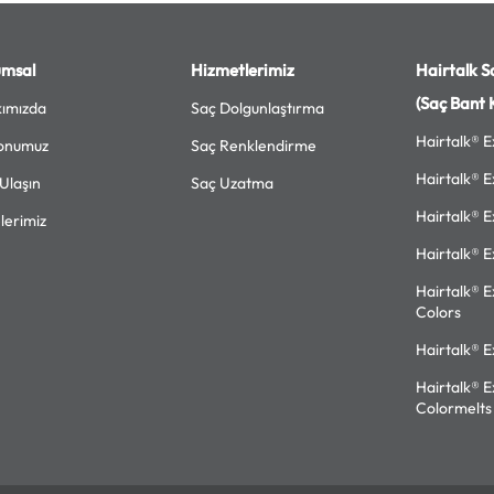
umsal
Hizmetlerimiz
Hairtalk Sa
(Saç Bant 
ımızda
Saç Dolgunlaştırma
Hairtalk® E
onumuz
Saç Renklendirme
Hairtalk® E
 Ulaşın
Saç Uzatma
Hairtalk® E
lerimiz
Hairtalk® E
Hairtalk® E
Colors
Hairtalk® E
Hairtalk® E
Colormelts