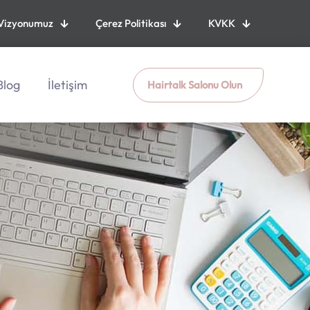
Vizyonumuz
Çerez Politikası
KVKK
Blog
İletişim
Hairtalk Salonu Olun