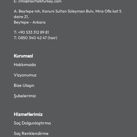
E:
info@hairtalkturkey.com
A: Beytepe mh, Kanuni Sultan Süleyman Bulv, Mira Ofis kat 5
daire 21,
Beytepe - Ankara
T:
+90 533 312 89 81
T:
0850 340 42 47 (hair)
Kurumsal
Hakkımızda
Vizyonumuz
Bize Ulaşın
Şubelerimiz
Hizmetlerimiz
Saç Dolgunlaştırma
Saç Renklendirme