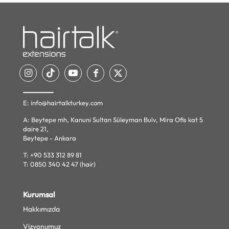
E:
info@hairtalkturkey.com
A: Beytepe mh, Kanuni Sultan Süleyman Bulv, Mira Ofis kat 5
daire 21,
Beytepe - Ankara
T:
+90 533 312 89 81
T:
0850 340 42 47 (hair)
Kurumsal
Hakkımızda
Vizyonumuz