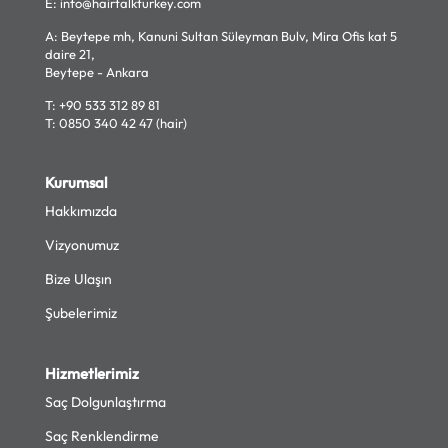
E:
info@hairtalkturkey.com
A: Beytepe mh, Kanuni Sultan Süleyman Bulv, Mira Ofis kat 5
daire 21,
Beytepe - Ankara
T:
+90 533 312 89 81
T:
0850 340 42 47 (hair)
Kurumsal
Hakkımızda
Vizyonumuz
Bize Ulaşın
Şubelerimiz
Hizmetlerimiz
Saç Dolgunlaştırma
Saç Renklendirme